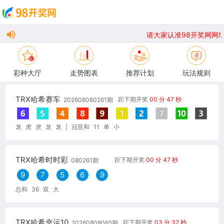
请大家认准98开奖网网址：
彩种大厅
走势图表
推荐计划
玩法规则
TRX哈希赛车
距下期开奖
00 分 47 秒
202608080261期
龙
虎
虎
龙
龙
|
冠亚和
11
单
小
TRX哈希时时彩
距下期开奖
00 分 47 秒
080261期
9
7
5
6
9
总和
36
双
大
TRX哈希幸运10
距下期开奖
03 分 32 秒
20260808065期