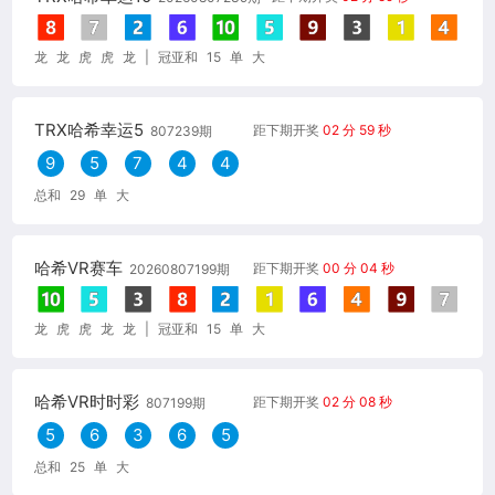
龙
龙
虎
虎
龙
|
冠亚和
15
单
大
TRX哈希幸运5
距下期开奖
02 分 59 秒
807239期
9
5
7
4
4
总和
29
单
大
哈希VR赛车
距下期开奖
00 分 04 秒
20260807199期
龙
虎
虎
龙
龙
|
冠亚和
15
单
大
哈希VR时时彩
距下期开奖
02 分 08 秒
807199期
5
6
3
6
5
总和
25
单
大