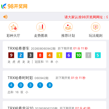
请大家认准98开奖网网址：98
彩种大厅
走势图表
推荐计划
玩法规则
TRX哈希赛车
距下期开奖
01 分 11 秒
202608060942期
龙
虎
虎
龙
龙
|
冠亚和
11
单
小
TRX哈希时时彩
距下期开奖
01 分 11 秒
060942期
4
0
3
1
8
总和
16
双
小
TRX哈希幸运10
距下期开奖
02 分 41 秒
20260806235期