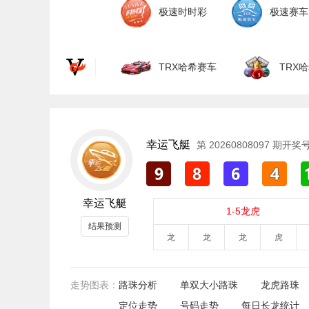
极速时时彩
极速赛车
TRX哈希赛车
TRX
幸运飞艇
第
20260808097
期开奖
幸运飞艇
1-5龙虎
结果预测
龙
龙
龙
虎
走势图表：
路珠分析
单双大小路珠
龙虎路珠
定位走势
号码走势
每日长龙统计