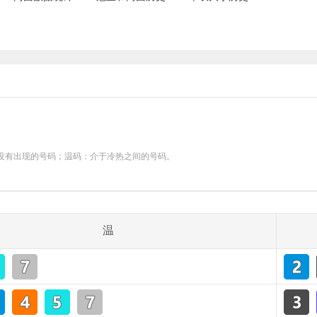
至没有出现的号码；温码：介于冷热之间的号码。
温