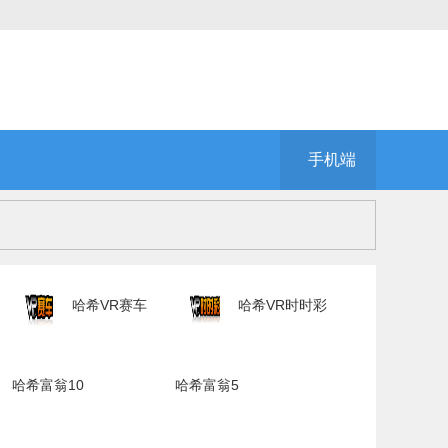
手机端
哈希VR赛车
哈希VR时时彩
哈希富翁10
哈希富翁5