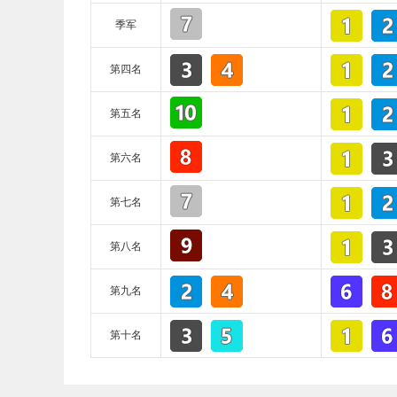
季军
第四名
第五名
第六名
第七名
第八名
第九名
第十名