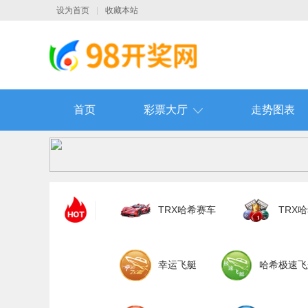
设为首页
|
收藏本站
首页
彩票大厅
走势图表
TRX哈希赛车
TRX
幸运飞艇
哈希极速飞