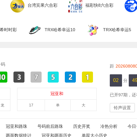
台湾宾果六合彩
福彩快8六合彩
哈希时时彩
TRX哈希幸运10
TRX哈希幸运5
号码
距
20260808
02
4
分
冠亚和
已开
97
期，还
龙
17
单
大
铃声设置
冠亚和路珠
号码前后路珠
历史开奖
冷热分析
今日
两面数据统计
冠亚和两面历史
单双大小历史