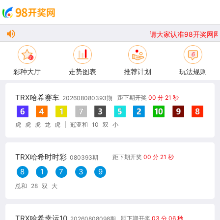
请大家认准98开奖网网
彩种大厅
走势图表
推荐计划
玩法规则
TRX哈希赛车
距下期开奖
00 分 21 秒
202608080393期
虎
虎
虎
龙
虎
|
冠亚和
10
双
小
TRX哈希时时彩
距下期开奖
00 分 21 秒
080393期
8
1
7
3
9
总和
28
双
大
TRX哈希幸运10
距下期开奖
03 分 06 秒
20260808098期