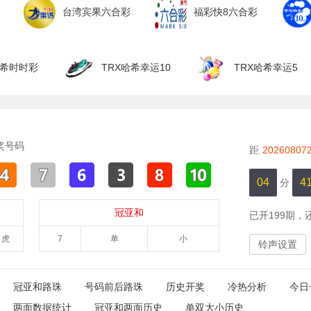
台湾宾果六合彩
福彩快8六合彩
哈希时时彩
TRX哈希幸运10
TRX哈希幸运5
奖号码
距
20260807
04
4
分
冠亚和
已开
199
期，
虎
7
单
小
铃声设置
冠亚和路珠
号码前后路珠
历史开奖
冷热分析
今日
两面数据统计
冠亚和两面历史
单双大小历史