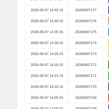
2026-08-07 14:45:15
20260807177
2026-08-07 14:40:15
20260807176
2026-08-07 14:35:15
20260807175
2026-08-07 14:30:15
20260807174
2026-08-07 14:25:15
20260807173
2026-08-07 14:20:15
20260807172
2026-08-07 14:15:15
20260807171
2026-08-07 14:10:15
20260807170
2026-08-07 14:05:15
20260807169
2026-08-07 14:00:15
20260807168