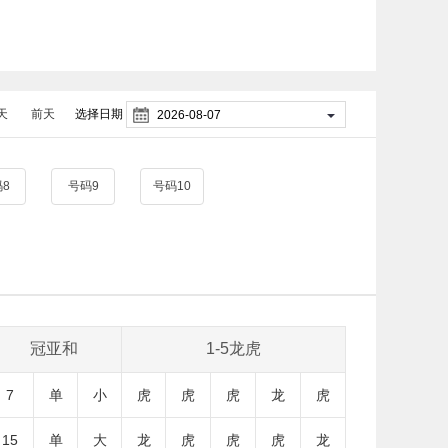
天
前天
选择日期
8
号码9
号码10
冠亚和
1-5龙虎
7
单
小
虎
虎
虎
龙
虎
15
单
大
龙
虎
虎
虎
龙