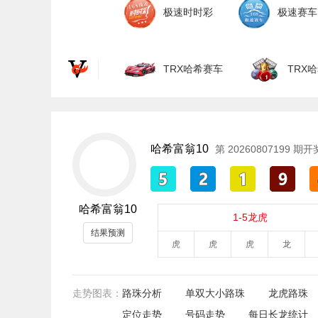
极速时时彩
极速赛车
TRX哈希赛车
TRX
哈希富翁10
第
20260807199
期开
哈希富翁10
1-5龙虎
结果预测
虎
虎
虎
龙
走势图表：
路珠分析
单双大小路珠
龙虎路珠
定位走势
号码走势
每日长龙统计