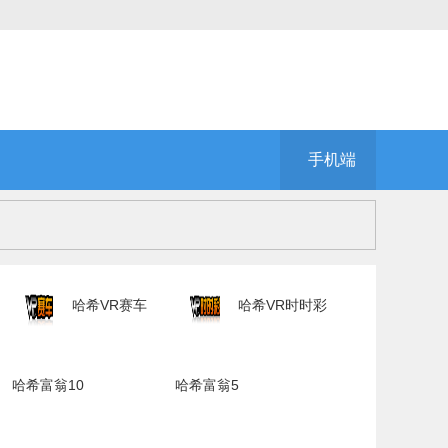
手机端
哈希VR赛车
哈希VR时时彩
哈希富翁10
哈希富翁5