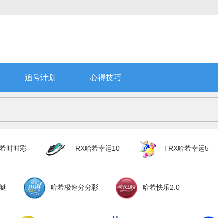
追号计划
心得技巧
哈希时时彩
TRX哈希幸运10
TRX哈希幸运5
艇
哈希极速分分彩
哈希快乐2.0