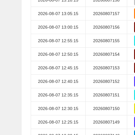
2026-08-07 13:10:15
20260807158
2026-08-07 13:05:15
20260807157
2026-08-07 13:00:15
20260807156
2026-08-07 12:55:15
20260807155
2026-08-07 12:50:15
20260807154
2026-08-07 12:45:15
20260807153
2026-08-07 12:40:15
20260807152
2026-08-07 12:35:15
20260807151
2026-08-07 12:30:15
20260807150
2026-08-07 12:25:15
20260807149