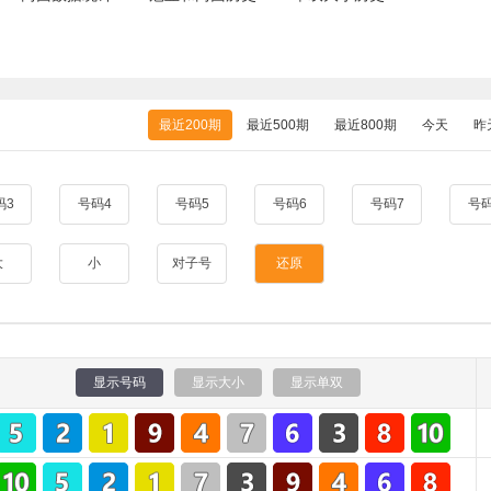
最近200期
最近500期
最近800期
今天
昨
码3
号码4
号码5
号码6
号码7
号码
大
小
对子号
还原
显示号码
显示大小
显示单双